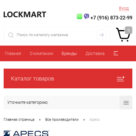
Вход
+7 (916) 873-22-99
0
Главная
О компании
Бренды
Доставка
Каталог товаров
Уточните категорию:
•
•
Главная страница
Все производители
Apecs