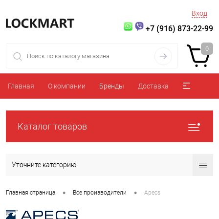
Вход
+7 (916) 873-22-99
0
Главная
О компании
Бренды
Доставка
Каталог товаров
Уточните категорию:
•
•
Главная страница
Все производители
Apecs