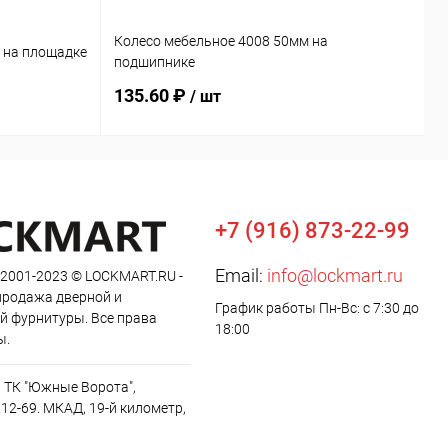
Колесо мебельное 4008 50мм на
 на площадке
П
подшипнике
135.60 ₽
6
/ шт
+7 (916) 873-22-99
Email:
info@lockmart.ru
 2001-2023 © LOCKMART.RU -
продажа дверной и
График работы Пн-Вс: с 7:30 до
й фурнитуры. Все права
18:00
ы.
, ТК "Южные Ворота",
12-69. МКАД, 19-й километр,