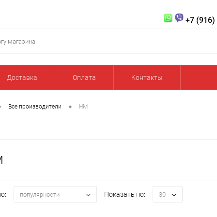
+7 (916)
Доставка
Оплата
Контакты
•
•
Все производители
HM
M
о:
Показать по:
популярности
30