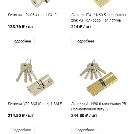
Личинка L-RUS5 Атлант SALE
Личинка ITALY N60-5 ключ/ключ
zink PB Полированная латунь
SALE
133.76 ₽
/ шт
214 ₽
/ шт
Подробнее
Подробнее
Личинка N70 ВАЗ (Сhina) 1 SALE
Личинка AL N90-6 ключ/ключ PB
Полированная латунь
214.80 ₽
/ шт
244.80 ₽
/ шт
Подробнее
Подробнее