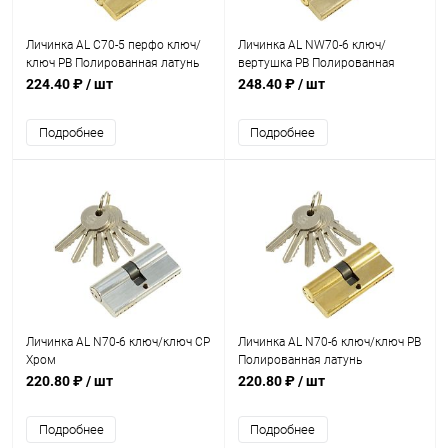
Личинка AL C70-5 перфо ключ/
Личинка AL NW70-6 ключ/
ключ PB Полированная латунь
вертушка PB Полированная
латунь
224.40 ₽
/ шт
248.40 ₽
/ шт
Подробнее
Подробнее
Личинка AL N70-6 ключ/ключ CP
Личинка AL N70-6 ключ/ключ PB
Хром
Полированная латунь
220.80 ₽
/ шт
220.80 ₽
/ шт
Подробнее
Подробнее