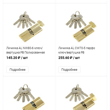
Личинка AL NW80-6 ключ/
Личинка AL CW70-5 перфо
вертушка PB Полированная
ключ/вертушка PB
латунь
Полированная латунь
145.20 ₽
/ шт
255.60 ₽
/ шт
Подробнее
Подробнее