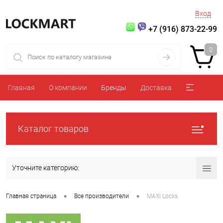
Вход
+7 (916) 873-22-99
0
Главная
О компании
Бренды
Доставка
Каталог товаров
Уточните категорию:
•
•
Главная страница
Все производители
MAXI Locks