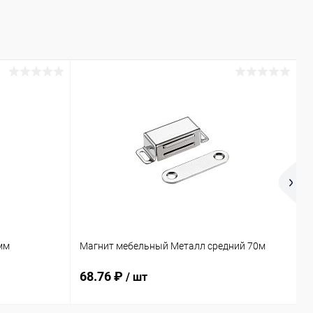
мм
Магнит мебельный Металл средний 70м
К
68.76 ₽
4
/ шт