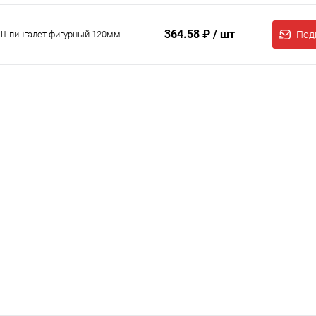
364.58 ₽
/ шт
Шпингалет фигурный 120мм
Под