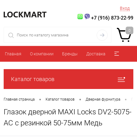
Вход
+7 (916) 873-22-99
0
Главная
О компании
Бренды
Доставка
Каталог товаров
•
•
•
Главная страница
Каталог товаров
Дверная фурнитура
Гла
Глазок дверной MAXI Locks DV2-5075-
AC с резинкой 50-75мм Медь