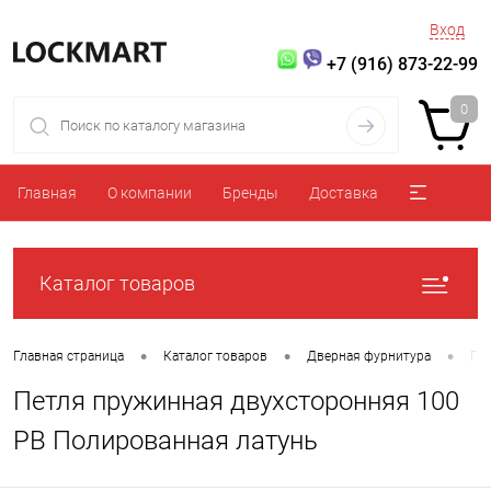
Вход
+7 (916) 873-22-99
0
Главная
О компании
Бренды
Доставка
Каталог товаров
•
•
•
Главная страница
Каталог товаров
Дверная фурнитура
Пе
Петля пружинная двухсторонняя 100
PB Полированная латунь