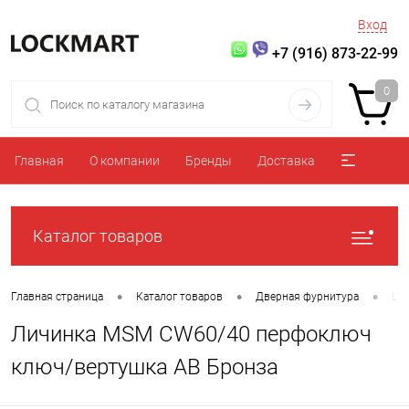
Вход
+7 (916) 873-22-99
0
Главная
О компании
Бренды
Доставка
Каталог товаров
•
•
•
Главная страница
Каталог товаров
Дверная фурнитура
Ци
Личинка MSM CW60/40 перфоключ
ключ/вертушка AB Бронза