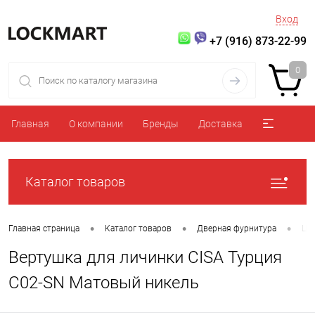
Вход
+7 (916) 873-22-99
0
Главная
О компании
Бренды
Доставка
Каталог товаров
•
•
•
Главная страница
Каталог товаров
Дверная фурнитура
Ци
Вертушка для личинки CISA Турция
C02-SN Матовый никель