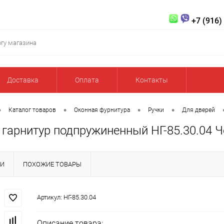
+7 (916)
Доставка
Оплата
Контакты
•
•
•
•
Каталог товаров
Оконная фурнитура
Ручки
Для дверей
гарнитур подпружиненный НГ-85.30.04 
КИ
ПОХОЖИЕ ТОВАРЫ
Артикул:
НГ-85.30.04
Описание товара: