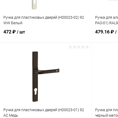
Ручка для пластиковых дверей (HD0023-02) 92
Ручка для ал
WW Белый
РАО-01) RAL
472 ₽
479.16 ₽
/ шт
/
В корзину
Купить в 1 клик
Сравнение
Купить в 1
В избранное
В наличии
В избранн
Ручка для пластиковых дверей (HD0023-01) 92
Ручка для п
AC Медь
черный мато