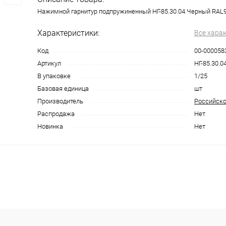
Нажимной гарнитур подпружиненный НГ-85.30.04 Черный RAL
Характеристики:
Все хара
Код
00-000058
Артикул
НГ-85.30.0
В упаковке
1/25
Базовая единица
шт
Производитель
Российско
Распродажа
Нет
Новинка
Нет