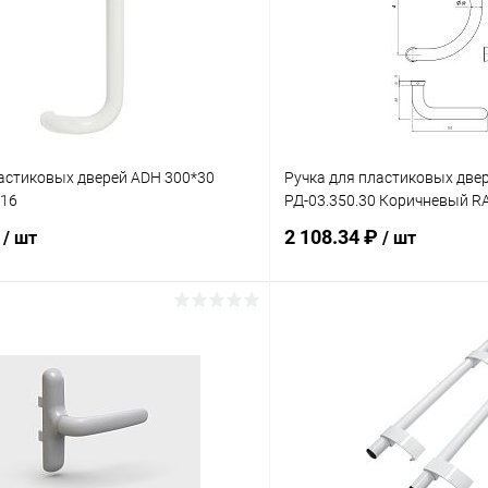
ластиковых дверей ADH 300*30
Ручка для пластиковых две
016
РД-03.350.30 Коричневый R
₽
2 108.34 ₽
/ шт
/ шт
В корзину
В корз
 клик
Сравнение
Купить в 1 клик
ое
В наличии
В избранное