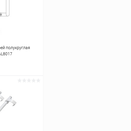
рей полукруглая
AL8017
ину
Сравнение
В наличии