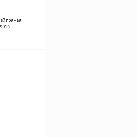
рей прямая
L9016
ину
Сравнение
В наличии