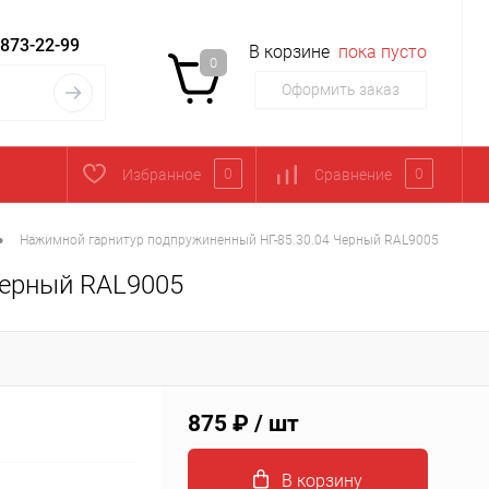
 873-22-99
В корзине
пока пусто
0
Оформить заказ
0
0
Избранное
Сравнение
•
Нажимной гарнитур подпружиненный НГ-85.30.04 Черный RAL9005
Черный RAL9005
875 ₽
/ шт
В корзину