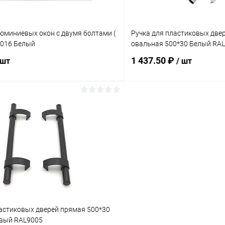
юминиевых окон с двумя болтами (
Ручка для пластиковых две
9016 Белый
овальная 500*30 Белый RA
1 437.50 ₽
 шт
/ шт
В корзину
В корз
 клик
Сравнение
Купить в 1 клик
ое
В наличии
В избранное
ластиковых дверей прямая 500*30
вый RAL9005