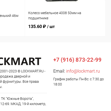
Колесо мебельное 4008 50мм на
М
енький 46м
подшипнике
б
135.60 ₽
2
/ шт
+7 (916) 873-22-99
Email:
info@lockmart.ru
 2001-2023 © LOCKMART.RU -
продажа дверной и
График работы Пн-Вс: с 7:30 до
й фурнитуры. Все права
18:00
ы.
, ТК "Южные Ворота",
12-69. МКАД, 19-й километр,