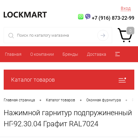
Вход
+7 (916) 873-22-99
0
Главная
О компании
Бренды
Доставка
Каталог товаров
•
•
•
Главная страница
Каталог товаров
Оконная фурнитура
Руч
Нажимной гарнитур подпружиненный
НГ-92.30.04 Графит RAL7024