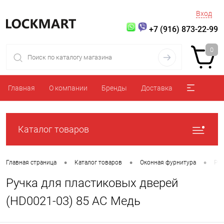
Вход
+7 (916) 873-22-99
0
Главная
О компании
Бренды
Доставка
Каталог товаров
•
•
•
Главная страница
Каталог товаров
Оконная фурнитура
Руч
Ручка для пластиковых дверей
(HD0021-03) 85 AC Медь