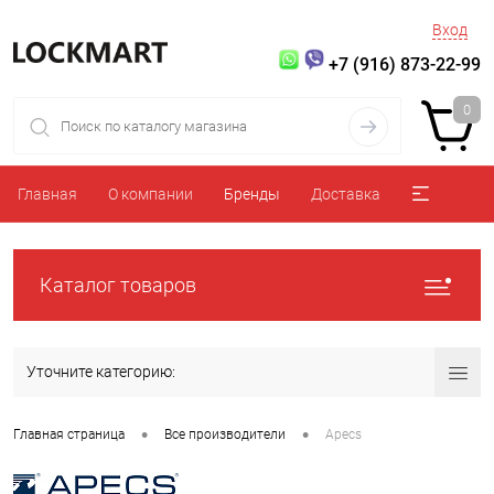
Вход
+7 (916) 873-22-99
0
Главная
О компании
Бренды
Доставка
Каталог товаров
Уточните категорию:
•
•
Главная страница
Все производители
Apecs