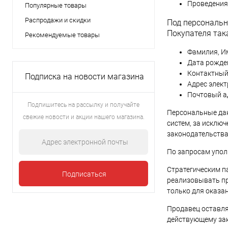
Проведения 
Популярные товары
Распродажи и скидки
Под персональ
Покупателя така
Рекомендуемые товары
Фамилия, Им
Дата рожде
Контактный
Подписка на новости магазина
Адрес элек
Почтовый а
Подпишитесь на рассылку и получайте
Персональные дан
свежие новости и акции нашего магазина.
систем, за исклю
законодательства
По запросам упол
Стратегическим п
реализовывать п
только для оказа
Продавец оставля
действующему зак