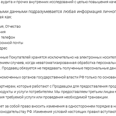
аудита и прочих внутренних исследований с целью повышения кач
ными данными подразумевается любая информация личного
я как:
я, Отчество
ния
 телефон
тронной почты
дрес
ные Покупателей хранятся исключительно на электронных носите
чением случаев, когда неавтоматизированная обработка персональ
. Продавец обязуется не передавать полученные персональные дан
номоченных органов государственной власти РФ только по основа
артнерам, которые работают с Продавцом для предоставления проду
родукты и услуги потребителям. Мы предоставляем третьим лица
ния требуемой услуги или проведения необходимой транзакции.
ет за собой право вносить изменения в одностороннем порядке в н
онодательству РФ. Изменения условий настоящих правил вступают в