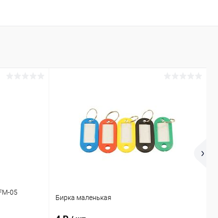
FM-05
М
Бирка маленькая
м