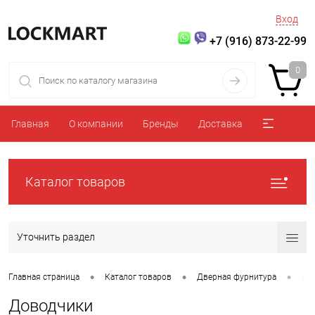
Вход
+7 (916) 873-22-99
0
Главная
О компании
Бренды
Доставка
Каталог товаров
Уточнить раздел
•
•
•
Главная страница
Каталог товаров
Дверная фурнитура
До
Доводчики