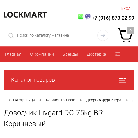
Вход
+7 (916) 873-22-99
0
Главная
О компании
Бренды
Доставка
Каталог товаров
•
•
•
Главная страница
Каталог товаров
Дверная фурнитура
До
Доводчик Livgard DC-75kg BR
Коричневый