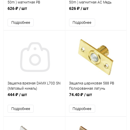
50m ) магнитная PB
50m ) магнитная AC Медь
Полированная латунь
626 ₽
/ шт
626 ₽
/ шт
Подробнее
Подробнее
Защелка врезная DAMX L70D SN
Защелка шариковая 588 PB
(Матовый никель)
Полированная латунь
444 ₽
/ шт
74.40 ₽
/ шт
Подробнее
Подробнее