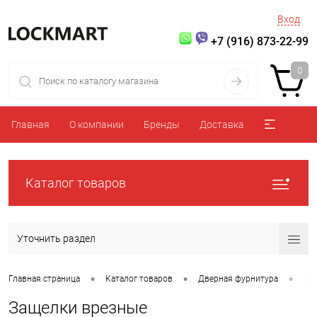
Вход
+7 (916) 873-22-99
0
Главная
О компании
Бренды
Доставка
Каталог товаров
Уточнить раздел
•
•
•
Главная страница
Каталог товаров
Дверная фурнитура
За
Защелки врезные