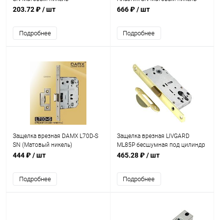
203.72 ₽
/ шт
666 ₽
/ шт
Подробнее
Подробнее
Защелка врезная DAMX L70D-S
Защелка врезная LIVGARD
SN (Матовый никель)
ML85P бесшумная под цилиндр
PB Полированная латунь
444 ₽
/ шт
465.28 ₽
/ шт
Подробнее
Подробнее