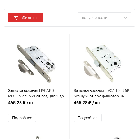
Фильтр
популярности
Защелка врезная LIVGARD
Защелка врезная LIVGARD L96P
ML85P бесшумная под цилиндр
бесшумная под фиксатор SN
SN Матовый никель
Матовый никель
465.28 ₽
/ шт
465.28 ₽
/ шт
Подробнее
Подробнее