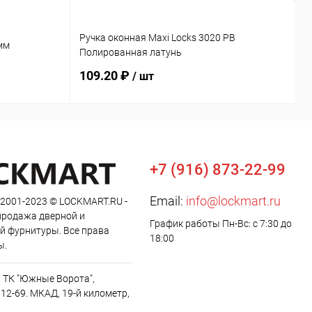
Ручка оконная Maxi Locks 3020 PB
мм
П
Полированная латунь
109.20 ₽
6
/ шт
+7 (916) 873-22-99
Email:
info@lockmart.ru
 2001-2023 © LOCKMART.RU -
продажа дверной и
График работы Пн-Вс: с 7:30 до
й фурнитуры. Все права
18:00
ы.
, ТК "Южные Ворота",
12-69. МКАД, 19-й километр,