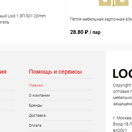
вый Loid 1 ЗП-501 20mm
Петля мебельная карточная 63
игель
28.80 ₽
/ пар
ия
Помощь и сервисы
Copyright
Главная
оптовая 
О компании
мебельно
защищен
Бренды
Доставка
г. Москва
Вход-18 Л
Оплата
вл20с1