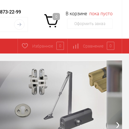
 873-22-99
В корзине
пока пусто
0
Оформить заказ
0
0
Избранное
Сравнение
ом
кон и мебели.