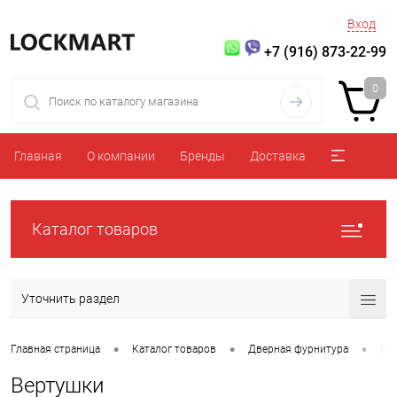
Вход
+7 (916) 873-22-99
0
Главная
О компании
Бренды
Доставка
Каталог товаров
Уточнить раздел
•
•
•
Главная страница
Каталог товаров
Дверная фурнитура
Ве
Вертушки