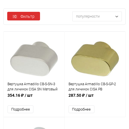
Фильтр
популярности
Вертушка Armadillo CB-S-SN-3
Вертушка Armadillo CB-S-GP-2
для личинок CISA SN Матовый
для личинок CISA PB
никель
Полированная латунь
354.16 ₽
/ шт
287.50 ₽
/ шт
Подробнее
Подробнее