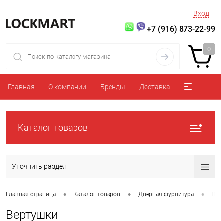
Вход
+7 (916) 873-22-99
0
Главная
О компании
Бренды
Доставка
Каталог товаров
Уточнить раздел
•
•
•
Главная страница
Каталог товаров
Дверная фурнитура
Ве
Вертушки