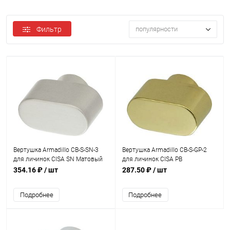
Фильтр
популярности
Вертушка Armadillo CB-S-SN-3
Вертушка Armadillo CB-S-GP-2
для личинок CISA SN Матовый
для личинок CISA PB
никель
Полированная латунь
354.16 ₽
/ шт
287.50 ₽
/ шт
Подробнее
Подробнее