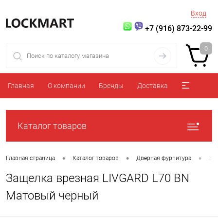
Вход
+7 (916) 873-22-99
0
Главная
О компании
Бренды
Доставка
Каталог товаров
•
•
•
Главная страница
Каталог товаров
Дверная фурнитура
За
Защелка врезная LIVGARD L70 BN
Матовый черный