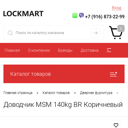
Вход
+7 (916) 873-22-99
0
Главная
О компании
Бренды
Доставка
Каталог товаров
•
•
•
Главная страница
Каталог товаров
Дверная фурнитура
До
Доводчик MSM 140kg BR Коричневый