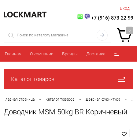
Вход
+7 (916) 873-22-99
0
Главная
О компании
Бренды
Доставка
Каталог товаров
•
•
•
Главная страница
Каталог товаров
Дверная фурнитура
До
Доводчик MSM 50kg BR Коричневый