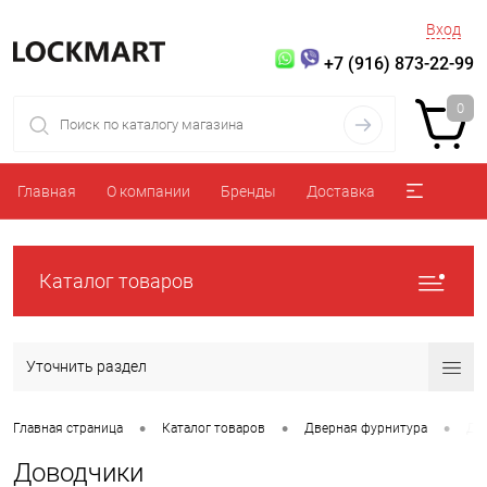
Вход
+7 (916) 873-22-99
0
Главная
О компании
Бренды
Доставка
Каталог товаров
Уточнить раздел
•
•
•
Главная страница
Каталог товаров
Дверная фурнитура
До
Доводчики