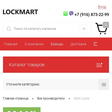
Вход
+7 (916) 873-22-99
0
Главная
О компании
Бренды
Доставка
Каталог товаров
Уточните категорию:
•
•
Главная страница
Все производители
MAXI Locks