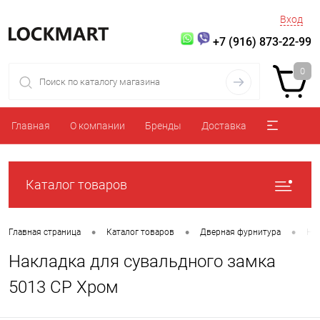
Вход
+7 (916) 873-22-99
0
Главная
О компании
Бренды
Доставка
Каталог товаров
•
•
•
Главная страница
Каталог товаров
Дверная фурнитура
На
Накладка для сувальдного замка
5013 CP Хром