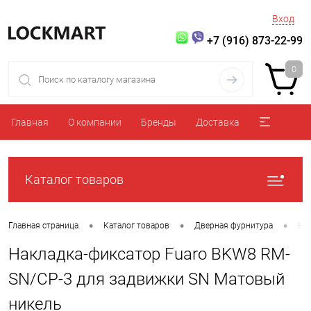
Вход
+7 (916) 873-22-99
0
Главная
О компании
Бренды
Доставка
Каталог товаров
•
•
•
Главная страница
Каталог товаров
Дверная фурнитура
На
Накладка-фиксатор Fuaro BKW8 RM-
SN/CP-3 для задвижки SN Матовый
никель