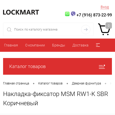
Вход
+7 (916) 873-22-99
0
Главная
О компании
Бренды
Доставка
Каталог товаров
•
•
•
Главная страница
Каталог товаров
Дверная фурнитура
На
Накладка-фиксатор MSM RW1-K SBR
Коричневый