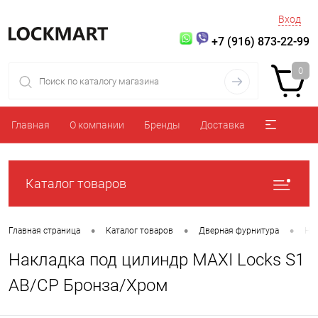
Вход
+7 (916) 873-22-99
0
Главная
О компании
Бренды
Доставка
Каталог товаров
•
•
•
Главная страница
Каталог товаров
Дверная фурнитура
На
Накладка под цилиндр MAXI Locks S1
AB/CP Бронза/Хром