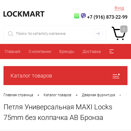
Вход
+7 (916) 873-22-99
0
Главная
О компании
Бренды
Доставка
Каталог товаров
•
•
•
Главная страница
Каталог товаров
Дверная фурнитура
Пе
Петля Универсальная MAXI Locks
75mm без колпачка AB Бронза