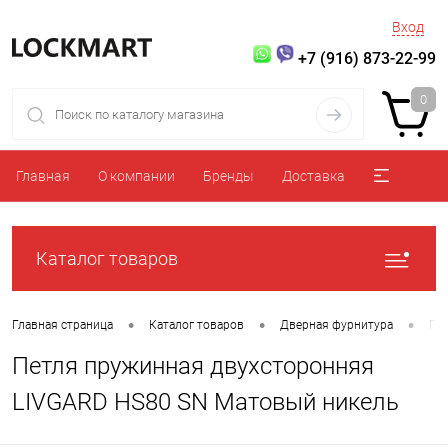
Вход
+7 (916) 873-22-99
0
Главная
О компании
Бренды
Доставка
Каталог товаров
•
•
•
Главная страница
Каталог товаров
Дверная фурнитура
Пе
Петля пружинная двухсторонняя
LIVGARD HS80 SN Матовый никель