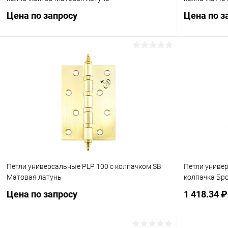
Цена по запросу
Цена по з
Запросить цену
Купить в 1 клик
Сравнение
Купить в 1
В избранное
В наличии
В избранн
Петли универсальные PLP 100 с колпачком SB
Петли униве
Матовая латунь
колпачка Бр
Цена по запросу
1 418.34 