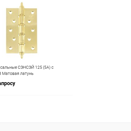
Запросит
В корзину
Купить в 1 клик
 клик
Сравнение
В избранное
ое
В наличии
рсальные СЭНСЭЙ 125 (5A) с
B Матовая латунь
апросу
Запросить цену
 клик
Сравнение