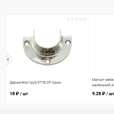
В избранное
В наличии
В избранн
Магнит мебе
Держатели труб 977B CP Хром
маленький A
18 ₽
9.28 ₽
/ шт
/ ш