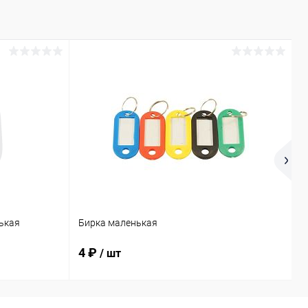
ькая
Бирка маленькая
П
4 ₽
2
/ шт