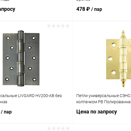
апросу
478 ₽
/ пар
Запросить цену
В корз
 клик
Сравнение
Купить в 1 клик
ое
В наличии
В избранное
рсальные LIVGARD HV200-AB без
Петли универсальные СЭНСЭ
онза
колпачком PB Полированна
₽
Цена по запросу
/ пар