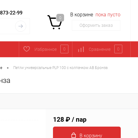
 873-22-99
В корзине
пока пусто
0
Оформить заказ
0
0
Избранное
Сравнение
•
ые
Петли универсальные PLP 100 с колпачком AB Бронза
нза
128 ₽
/ пар
В корзину