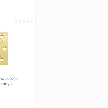
ину
Сравнение
В наличии
Й 75 (3A) с
я латунь