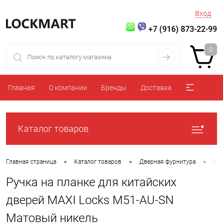
Вход
+7 (916) 873-22-99
0
Главная
О компании
Бренды
Доставка
Каталог товаров
•
•
•
Главная страница
Каталог товаров
Дверная фурнитура
Ру
Ручка на планке для китайских
дверей MAXI Locks M51-AU-SN
Матовый никель