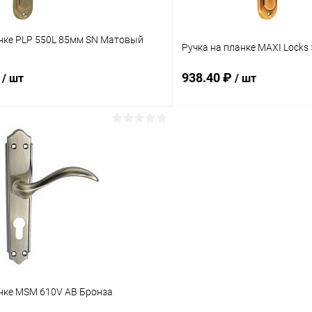
анке PLP 550L 85мм SN Матовый
Ручка на планке MAXI Locks
₽
938.40 ₽
/ шт
/ шт
В корзину
В корз
 клик
Сравнение
Купить в 1 клик
ое
В наличии
В избранное
анке MSM 610V AB Бронза