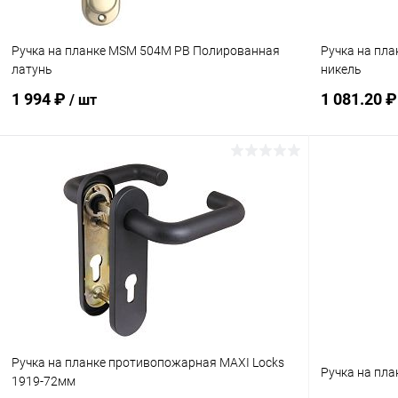
Ручка на планке MSM 504M PB Полированная
Ручка на пл
латунь
никель
1 994 ₽
1 081.20 
/ шт
В корзину
Купить в 1 клик
Сравнение
Купить в 1
В избранное
В наличии
В избранн
Ручка на планке противопожарная MAXI Locks
Ручка на пл
1919-72мм