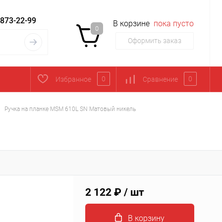
 873-22-99
В корзине
пока пусто
0
Оформить заказ
0
0
Избранное
Сравнение
Ручка на планке MSM 610L SN Матовый никель
2 122 ₽
/ шт
В корзину