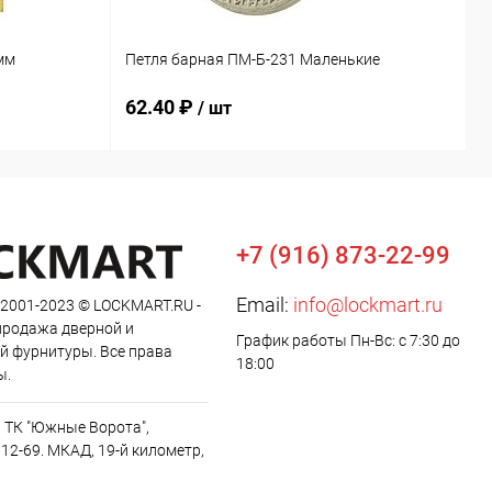
О
мм
Петля барная ПМ-Б-231 Маленькие
М
62.40 ₽
9
/ шт
+7 (916) 873-22-99
Email:
info@lockmart.ru
 2001-2023 © LOCKMART.RU -
продажа дверной и
График работы Пн-Вс: с 7:30 до
й фурнитуры. Все права
18:00
ы.
, ТК "Южные Ворота",
12-69. МКАД, 19-й километр,