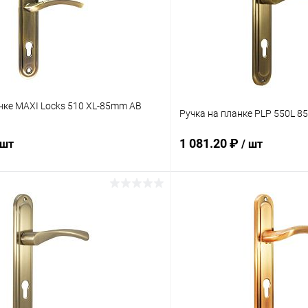
нке MAXI Locks 510 XL-85mm AB
Ручка на планке PLP 550L 8
1 081.20 ₽
 шт
/ шт
В корзину
В корз
 клик
Сравнение
Купить в 1 клик
ое
В наличии
В избранное