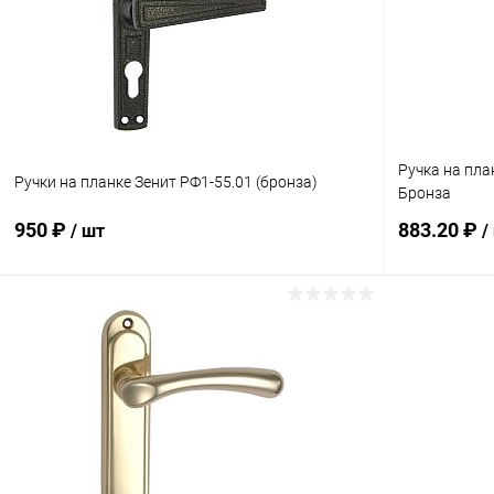
Ручка на пла
Ручки на планке Зенит РФ1-55.01 (бронза)
Бронза
950 ₽
883.20 ₽
/ шт
/
В корзину
Купить в 1 клик
Сравнение
Купить в 1
В избранное
В наличии
В избранн