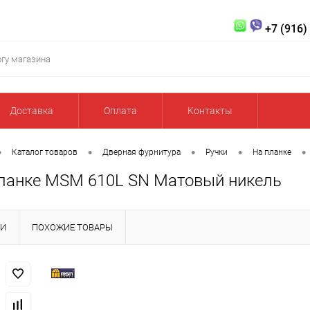
+7 (916)
Доставка
Оплата
Контакты
•
•
•
•
•
Каталог товаров
Дверная фурнитура
Ручки
На планке
планке MSM 610L SN Матовый никель
КИ
ПОХОЖИЕ ТОВАРЫ