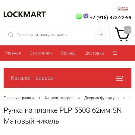
Вход
+7 (916) 873-22-99
0
Главная
О компании
Бренды
Доставка
Каталог товаров
•
•
•
Главная страница
Каталог товаров
Дверная фурнитура
Ру
Ручка на планке PLP 550S 62мм SN
Матовый никель