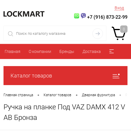
Вход
+7 (916) 873-22-99
0
Главная
О компании
Бренды
Доставка
Каталог товаров
•
•
•
Главная страница
Каталог товаров
Дверная фурнитура
Ру
Ручка на планке Под VAZ DAMX 412 V
AB Бронза