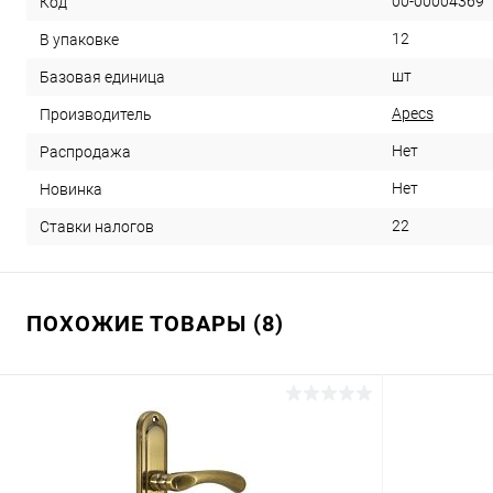
00-00004369
Код
12
В упаковке
шт
Базовая единица
Apecs
Производитель
Нет
Распродажа
Нет
Новинка
22
Ставки налогов
ПОХОЖИЕ ТОВАРЫ (8)