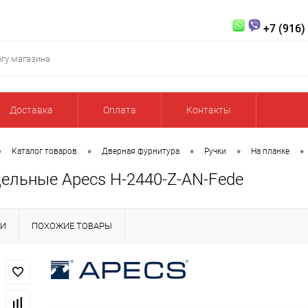
+7 (916)
Доставка
Оплата
Контакты
•
•
•
•
•
Каталог товаров
Дверная фурнитура
Ручки
На планке
дельные Apecs H-2440-Z-AN-Fede
КИ
ПОХОЖИЕ ТОВАРЫ