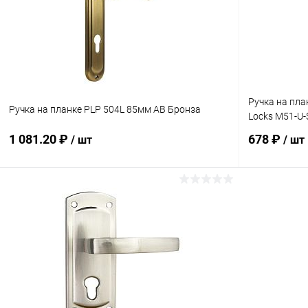
Ручка на пла
Ручка на планке PLP 504L 85мм AB Бронза
Locks M51-U
1 081.20 ₽
678 ₽
/ шт
/ шт
В корзину
Купить в 1 клик
Сравнение
Купить в 1
В избранное
В наличии
В избранн