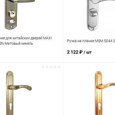
нке для китайских дверей MAXI
Ручка на планке MSM 504A 
-SN Матовый никель
2 122 ₽
/ шт
В корзину
В корз
 клик
Сравнение
Купить в 1 клик
ое
В наличии
В избранное