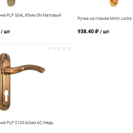
анке PLP 504L 85мм SN Матовый
Ручка на планке MAXI Locks
₽
938.40 ₽
/ шт
/ шт
В корзину
В корз
 клик
Сравнение
Купить в 1 клик
ое
В наличии
В избранное
нке PLP 510S 62мм AC Медь