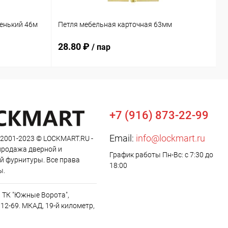
М
енький 46м
Петля мебельная карточная 63мм
б
28.80 ₽
2
/ пар
+7 (916) 873-22-99
Email:
info@lockmart.ru
 2001-2023 © LOCKMART.RU -
продажа дверной и
График работы Пн-Вс: с 7:30 до
й фурнитуры. Все права
18:00
ы.
, ТК "Южные Ворота",
12-69. МКАД, 19-й километр,