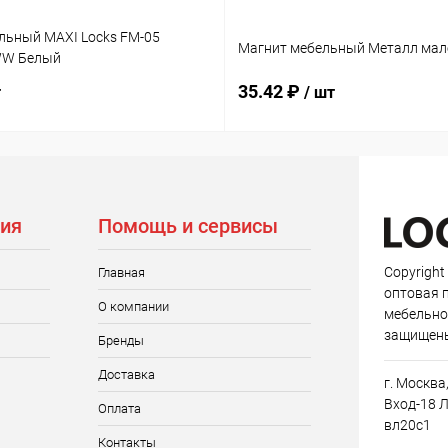
льный MAXI Locks FM-05
Магнит мебельный Металл мал
WW Белый
35.42 ₽
т
/ шт
ия
Помощь и сервисы
Copyright
Главная
оптовая 
О компании
мебельно
защищен
Бренды
Доставка
г. Москва
Вход-18 Л
Оплата
вл20с1
Контакты