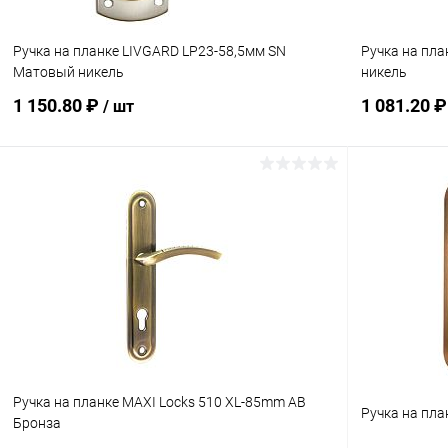
Ручка на планке LIVGARD LP23-58,5мм SN
Ручка на пл
Матовый никель
никель
1 150.80 ₽
1 081.20 
/ шт
В корзину
Купить в 1 клик
Сравнение
Купить в 1
В избранное
В наличии
В избранн
Ручка на планке MAXI Locks 510 XL-85mm AB
Ручка на пла
Бронза