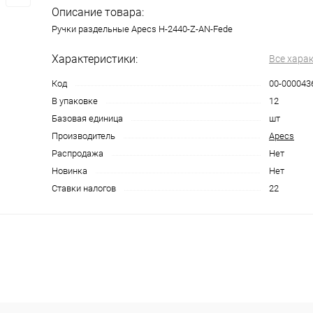
Описание товара:
Ручки раздельные Apecs H-2440-Z-AN-Fede
Характеристики:
Все хара
Код
00-000043
В упаковке
12
Базовая единица
шт
Производитель
Apecs
Распродажа
Нет
Новинка
Нет
Ставки налогов
22