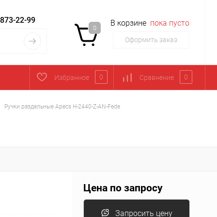
 873-22-99
В корзине
пока пусто
0
Оформить заказ
0
0
Избранное
Сравнение
Ручки раздельные Apecs H-2440-Z-AN-Fede
Цена по запросу
Запросить цену