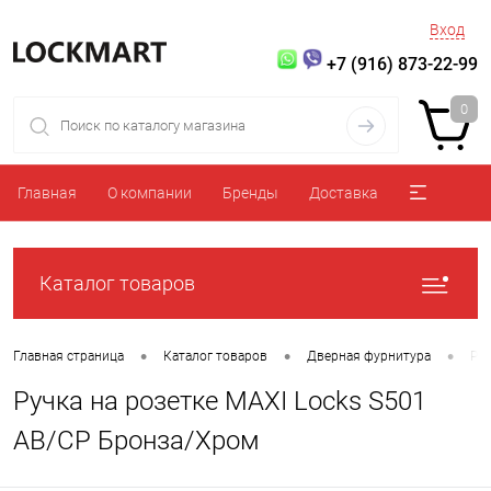
Вход
+7 (916) 873-22-99
0
Главная
О компании
Бренды
Доставка
Каталог товаров
•
•
•
Главная страница
Каталог товаров
Дверная фурнитура
Ру
Ручка на розетке MAXI Locks S501
AB/CP Бронза/Хром