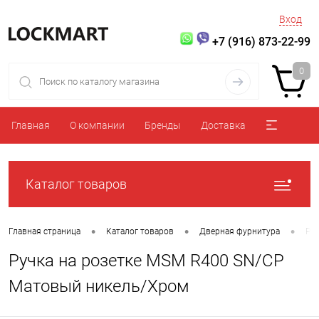
Вход
+7 (916) 873-22-99
0
Главная
О компании
Бренды
Доставка
Каталог товаров
•
•
•
Главная страница
Каталог товаров
Дверная фурнитура
Ру
Ручка на розетке MSM R400 SN/CP
Матовый никель/Хром