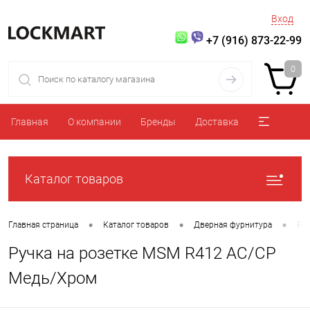
Вход
+7 (916) 873-22-99
0
Главная
О компании
Бренды
Доставка
Каталог товаров
•
•
•
Главная страница
Каталог товаров
Дверная фурнитура
Ру
Ручка на розетке MSM R412 AC/CP
Медь/Хром