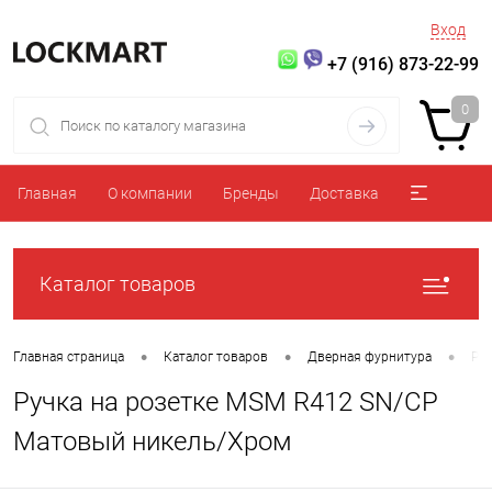
Вход
+7 (916) 873-22-99
0
Главная
О компании
Бренды
Доставка
Каталог товаров
•
•
•
Главная страница
Каталог товаров
Дверная фурнитура
Ру
Ручка на розетке MSM R412 SN/CP
Матовый никель/Хром