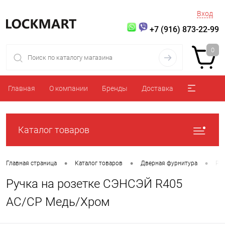
Вход
+7 (916) 873-22-99
0
Главная
О компании
Бренды
Доставка
Каталог товаров
•
•
•
Главная страница
Каталог товаров
Дверная фурнитура
Ру
Ручка на розетке СЭНСЭЙ R405
AC/CP Медь/Хром