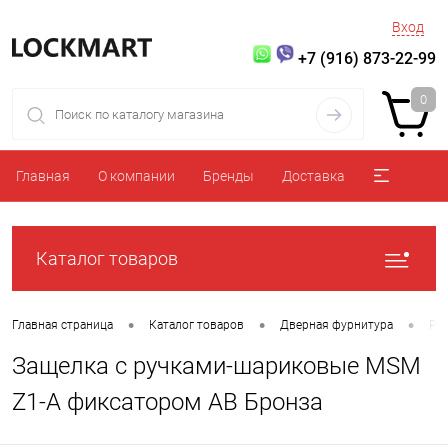
Вход
+7 (916) 873-22-99
0
Главная
О компании
Бренды
Доставка
Каталог товаров
•
•
•
Главная страница
Каталог товаров
Дверная фурнитура
Ру
Защелка с ручками-шариковые MSM
Z1-A фиксатором AB Бронза