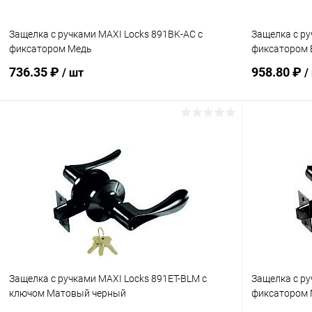
Защелка с ручками MAXI Locks 891BK-AC с
Защелка с ру
фиксатором Медь
фиксатором 
736.35 ₽
958.80 ₽
/ шт
/
В корзину
Купить в 1 клик
Сравнение
Купить в 1
В избранное
В наличии
В избранн
Защелка с ручками MAXI Locks 891ET-BLM с
Защелка с ру
ключом Матовый черный
фиксатором