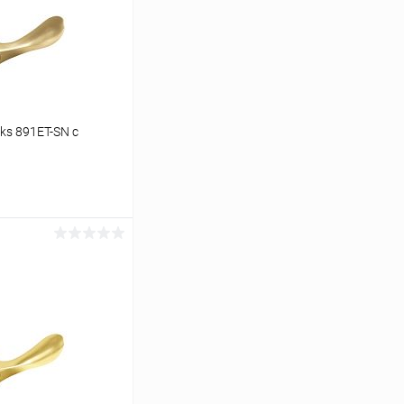
ks 891ET-SN с
ину
Сравнение
В наличии