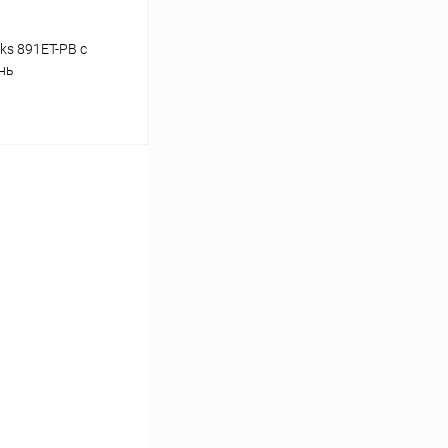
ks 891ET-PB с
нь
ину
Сравнение
В наличии