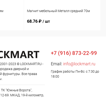
мм
Магнит мебельный Металл средний 70м
К
68.76 ₽
4
/ шт
+7 (916) 873-22-99
Email:
info@lockmart.ru
 2001-2023 © LOCKMART.RU -
продажа дверной и
График работы Пн-Вс: с 7:30 до
й фурнитуры. Все права
18:00
ы.
, ТК "Южные Ворота",
12-69. МКАД, 19-й километр,