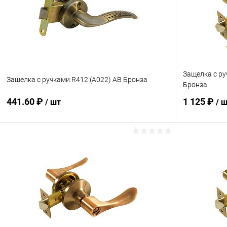
Защелка с ру
Защелка с ручками R412 (A022) AB Бронза
Бронза
441.60 ₽
1 125 ₽
/ шт
/ 
В корзину
Купить в 1 клик
Сравнение
Купить в 1
В избранное
В наличии
В избранн