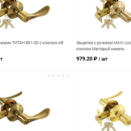
чками ТИТАН 891-00 с ключом AB
Защелка с ручками MAXI Loc
ключом Матовый никель
979.20 ₽
шт
/ шт
В корзину
В корз
 клик
Сравнение
Купить в 1 клик
ое
В наличии
В избранное