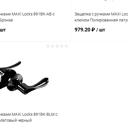
чками MAXI Locks 891BK-AB с
Защелка с ручками MAXI Loc
Бронза
ключом Полированная лату
979.20 ₽
 шт
/ шт
В корзину
В корз
 клик
Сравнение
Купить в 1 клик
ое
В наличии
В избранное
чками MAXI Locks 891BK-BLM с
 Матовый черный