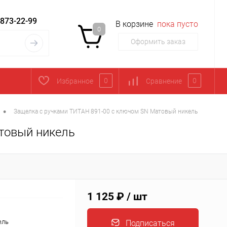
 873-22-99
В корзине
пока пусто
0
Оформить заказ
0
0
Избранное
Сравнение
•
Защелка с ручками ТИТАН 891-00 с ключом SN Матовый никель
товый никель
1 125 ₽
/ шт
ель
Подписаться