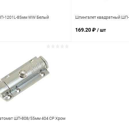
ШП-1201L-85мм WW Белый
Шпингалет квадратный ШП
169.20 ₽
/ шт
В корзину
В корз
 клик
Сравнение
Купить в 1 клик
ое
В наличии
В избранное
втомат ШП-808/55мм 404 CP Хром