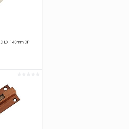
RD LX-140mm CP
ину
Сравнение
В наличии