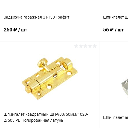
Задвижка гаражная ЗТ-150 Графит
Шпингалет 
250 ₽
56 ₽
/ шт
/ шт
В корзину
Купить в 1 клик
Сравнение
Купить в 1
В избранное
В наличии
В избранн
Шпингалет квадратный ШП-900/50мм/1020-
Шпингалет а
2/505 PB Полированная латунь