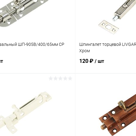
вальный ШП-905B/400/65мм CP
Шпингалет торцевой LIVGA
Хром
120 ₽
шт
/ шт
В корзину
В корз
 клик
Сравнение
Купить в 1 клик
ое
В наличии
В избранное