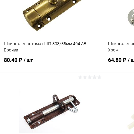
Шпингалет автомат ШП-808/55мм 404 AB
Шпингалет о
Бронза
Хром
80.40 ₽
64.80 ₽
/ шт
/ 
В корзину
Купить в 1 клик
Сравнение
Купить в 1
В избранное
В наличии
В избранн