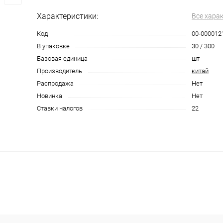
Характеристики:
Все хара
Код
00-000012
В упаковке
30 / 300
Базовая единица
шт
Производитель
китай
Распродажа
Нет
Новинка
Нет
Ставки налогов
22