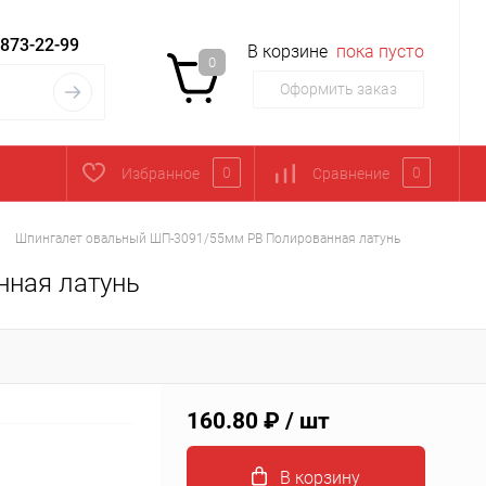
 873-22-99
В корзине
пока пусто
0
Оформить заказ
0
0
Избранное
Сравнение
Шпингалет овальный ШП-3091/55мм PB Полированная латунь
ная латунь
160.80 ₽
/ шт
В корзину