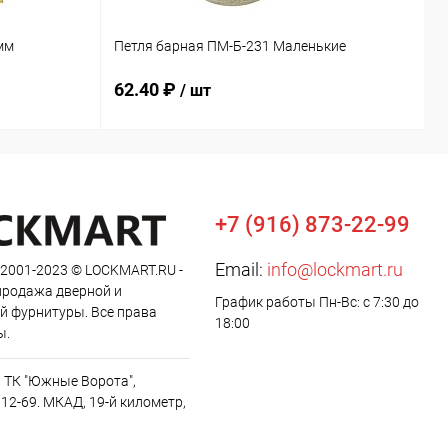
О
мм
Петля барная ПМ-Б-231 Маленькие
М
62.40 ₽
9
/ шт
+7 (916) 873-22-99
Email:
info@lockmart.ru
 2001-2023 © LOCKMART.RU -
продажа дверной и
График работы Пн-Вс: с 7:30 до
й фурнитуры. Все права
18:00
ы.
, ТК "Южные Ворота",
12-69. МКАД, 19-й километр,