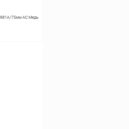
-981A/75мм AC Медь
ину
Сравнение
В наличии