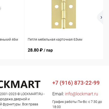
М
енький 46м
Петля мебельная карточная 63мм
б
28.80 ₽
2
/ пар
+7 (916) 873-22-99
Email:
info@lockmart.ru
 2001-2023 © LOCKMART.RU -
продажа дверной и
График работы Пн-Вс: с 7:30 до
й фурнитуры. Все права
18:00