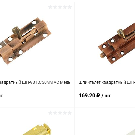
вадратный ШП-981D/50мм AC Медь
Шпингалет квадратный ШП
169.20 ₽
шт
/ шт
В корзину
В корз