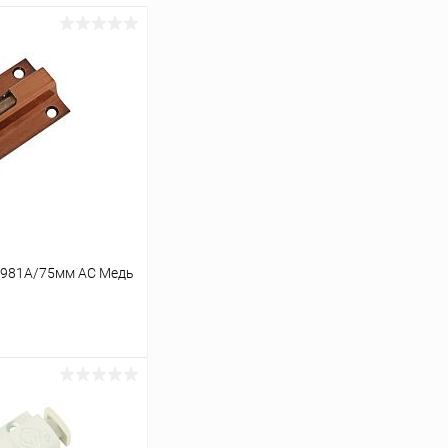
-981A/75мм AC Медь
ину