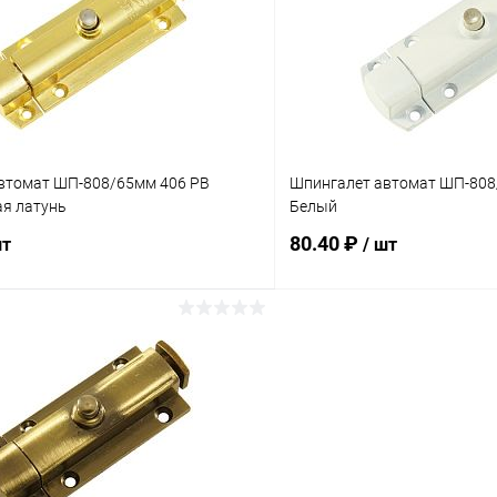
 клик
Сравнение
Купить в 1 клик
ое
В наличии
В избранное
втомат ШП-808/65мм 406 PB
Шпингалет автомат ШП-80
я латунь
Белый
80.40 ₽
шт
/ шт
В корзину
В корз
 клик
Сравнение
Купить в 1 клик
ое
В наличии
В избранное