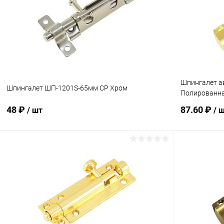
Купить в 1 клик
Сравнение
Купить в 1
В избранное
В наличии
В избранн
Шпингалет а
Шпингалет ШП-1201S-65мм CP Хром
Полированна
48 ₽
87.60 ₽
/ шт
/ 
В корзину
Купить в 1 клик
Сравнение
Купить в 1
В избранное
В наличии
В избранн