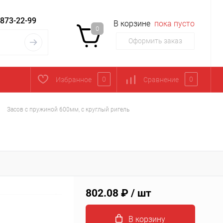
 873-22-99
В корзине
пока пусто
0
Оформить заказ
0
0
Избранное
Сравнение
Засов с пружиной 600мм, с круглый ригель
802.08 ₽
/ шт
В корзину