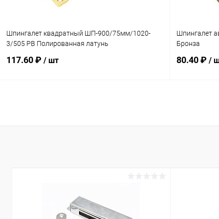
Шпингалет квадратный ШП-900/75мм/1020-
Шпингалет а
3/505 PB Полированная латунь
Бронза
117.60 ₽
80.40 ₽
/ шт
/ 
В корзину
Купить в 1 клик
Сравнение
Купить в 1
В избранное
В наличии
В избранн