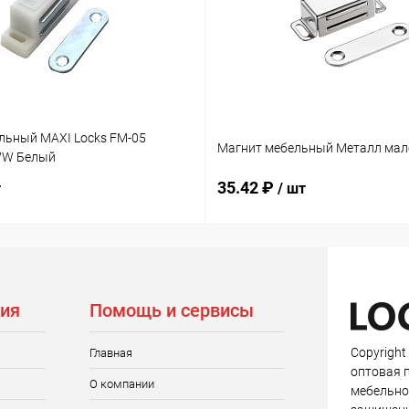
льный MAXI Locks FM-05
Магнит мебельный Металл мал
WW Белый
35.42 ₽
т
/ шт
ия
Помощь и сервисы
Copyright
Главная
оптовая 
О компании
мебельно