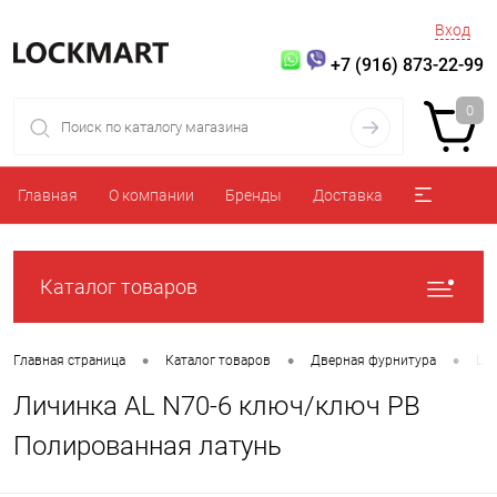
Вход
+7 (916) 873-22-99
0
Главная
О компании
Бренды
Доставка
Каталог товаров
•
•
•
Главная страница
Каталог товаров
Дверная фурнитура
Ци
Личинка AL N70-6 ключ/ключ PB
Полированная латунь