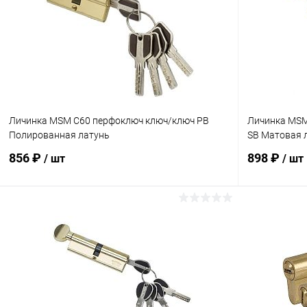
Личинка MSM C60 перфоключ ключ/ключ PB
Личинка MSM
Полированная латунь
SB Матовая 
856 ₽
898 ₽
/ шт
/ шт
В корзину
Купить в 1 клик
Сравнение
Купить в 1
В избранное
В наличии
В избранн