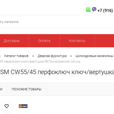
+7 (916)
Доставка
Оплата
Контакты
•
•
•
Каталог товаров
Дверная фурнитура
Цилиндровые механизмы
5 перфоключ ключ/вертушка PB Полированная латунь
SM CW55/45 перфоключ ключ/вертушка
КИ
ПОХОЖИЕ ТОВАРЫ