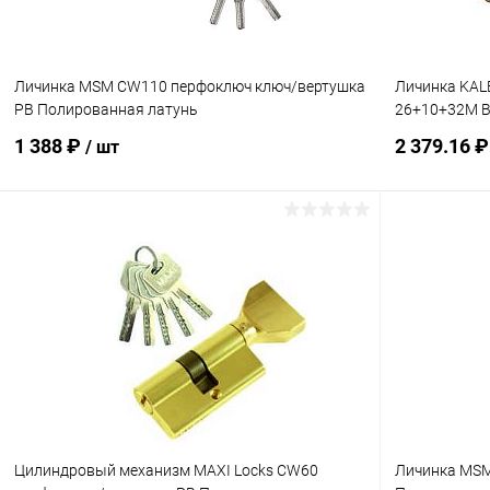
Личинка MSM CW110 перфоключ ключ/вертушка
Личинка KAL
PB Полированная латунь
26+10+32M B
1 388 ₽
2 379.16 
/ шт
В корзину
Купить в 1 клик
Сравнение
Купить в 1
В избранное
В наличии
В избранн
Цилиндровый механизм MAXI Locks CW60
Личинка MSM