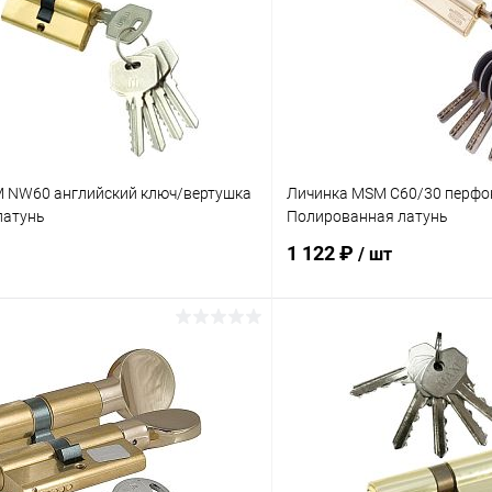
 NW60 английский ключ/вертушка
Личинка MSM C60/30 перфо
латунь
Полированная латунь
1 122 ₽
/ шт
В корзину
В корз
 клик
Сравнение
Купить в 1 клик
ое
В наличии
В избранное