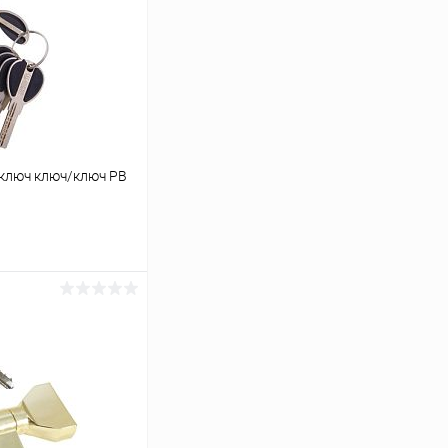
ключ ключ/ключ PB
ину
Сравнение
В наличии