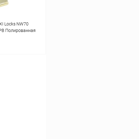
I Locks NW70
 PB Полированная
ину
Сравнение
В наличии