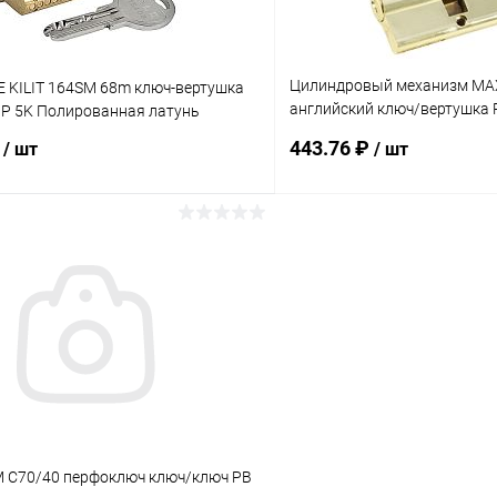
Цилиндровый механизм MAX
E KILIT 164SM 68m ключ-вертушка
английский ключ/вертушка
P 5K Полированная латунь
латунь
₽
443.76 ₽
/ шт
/ шт
В корзину
В корз
 клик
Сравнение
Купить в 1 клик
ое
В наличии
В избранное
 C70/40 перфоключ ключ/ключ PB