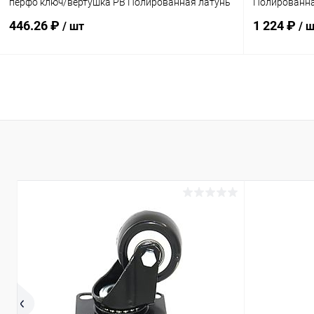
перфо ключ/вертушка PB Полированная латунь
Полированна
446.26 ₽
1 224 ₽
/ шт
/ 
В корзину
Купить в 1 клик
Сравнение
Купить в 1
В избранное
В наличии
В избранн