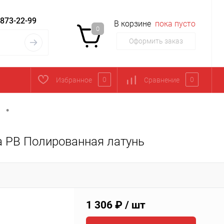
 873-22-99
В корзине
пока пусто
0
Оформить заказ
0
0
Избранное
Сравнение
•
 PB Полированная латунь
1 306 ₽
/ шт