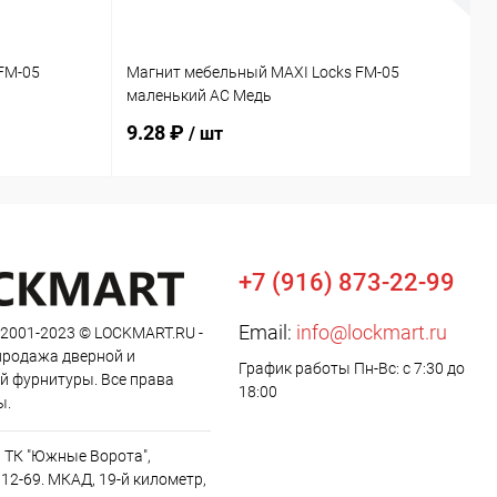
FM-05
Магнит мебельный MAXI Locks FM-05
М
маленький AC Медь
с
9.28 ₽
1
/ шт
+7 (916) 873-22-99
Email:
info@lockmart.ru
 2001-2023 © LOCKMART.RU -
продажа дверной и
График работы Пн-Вс: с 7:30 до
й фурнитуры. Все права
18:00
ы.
, ТК "Южные Ворота",
12-69. МКАД, 19-й километр,