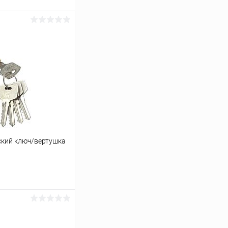
кий ключ/вертушка
ину