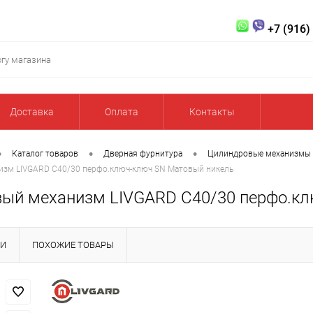
+7 (916)
Доставка
Оплата
Контакты
•
•
•
Каталог товаров
Дверная фурнитура
Цилиндровые механизмы
зм LIVGARD C40/30 перфо.ключ-ключ SN Матовый никель
ый механизм LIVGARD C40/30 перфо.кл
КИ
ПОХОЖИЕ ТОВАРЫ