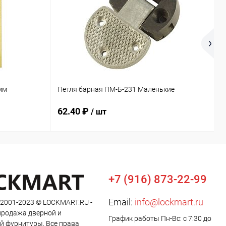
О
мм
Петля барная ПМ-Б-231 Маленькие
М
62.40 ₽
9
/ шт
+7 (916) 873-22-99
Email:
info@lockmart.ru
 2001-2023 © LOCKMART.RU -
продажа дверной и
График работы Пн-Вс: с 7:30 до
й фурнитуры. Все права