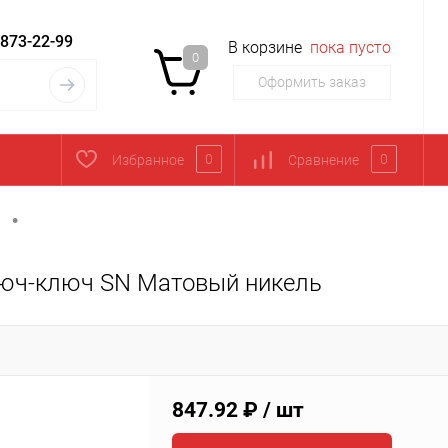
 873-22-99
В корзине
пока пусто
0
Оформить заказ
0
0
Избранное
Сравнение
•
юч-ключ SN Матовый никель
847.92 ₽
/ шт