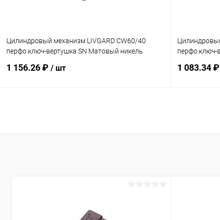
Цилиндровый механизм LIVGARD CW60/40
Цилиндровы
перфо.ключ-вертушка SN Матовый никель
перфо.ключ-
1 156.26 ₽
1 083.34 
/ шт
В корзину
Купить в 1 клик
Сравнение
Купить в 1
В избранное
В наличии
В избранн