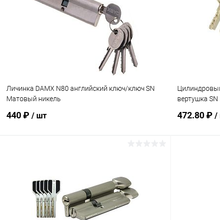
Купить в 1 клик
Сравнение
Купить в 1
В избранное
В наличии
В избранн
Личинка DAMX N80 английский ключ/ключ SN
Цилиндровый
Матовый никель
вертушка SN
440 ₽
472.80 ₽
/ шт
/
В корзину
Купить в 1 клик
Сравнение
Купить в 1
В избранное
В наличии
В избранн