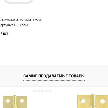
й механизм LIVGARD CW90
вертушка CP Хром
₽
/ шт
В корзину
 клик
Сравнение
ое
В наличии
САМЫЕ ПРОДАВАЕМЫЕ ТОВАРЫ