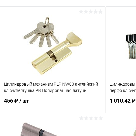
Цилиндровый механизм PLP NW80 английский
Цилиндровый
ключ/вертушка PB Полированная латунь
перфо.ключ-
456 ₽
1 010.42 
/ шт
В корзину