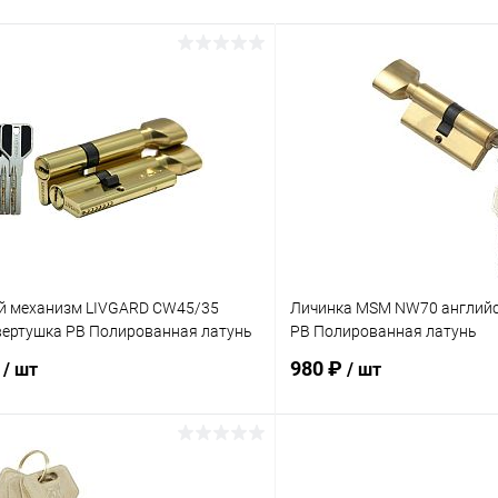
 механизм LIVGARD CW45/35
Личинка MSM NW70 английс
вертушка PB Полированная латунь
PB Полированная латунь
₽
980 ₽
/ шт
/ шт
В корзину
В корз