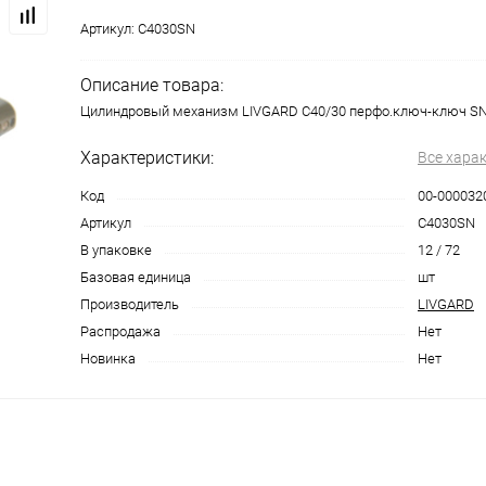
Артикул:
C4030SN
Описание товара:
Цилиндровый механизм LIVGARD C40/30 перфо.ключ-ключ S
Характеристики:
Все хара
Код
00-000032
Артикул
C4030SN
В упаковке
12 / 72
Базовая единица
шт
Производитель
LIVGARD
Распродажа
Нет
Новинка
Нет