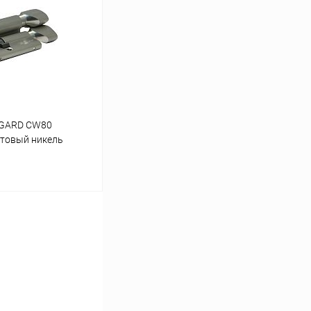
Сравнение
В наличии
VGARD CW80
атовый никель
ину
Сравнение
В наличии